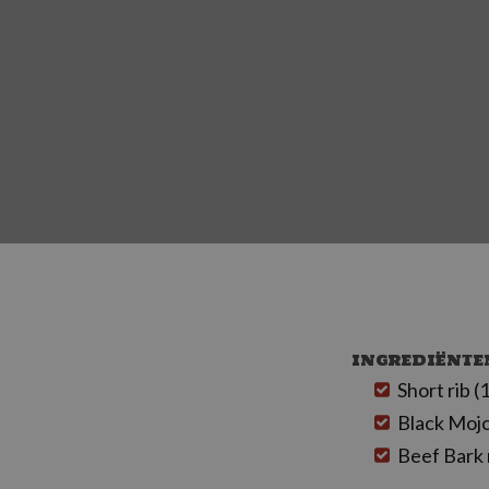
INGREDIËNTE
Short rib 
Black Mojo
Beef Bark 