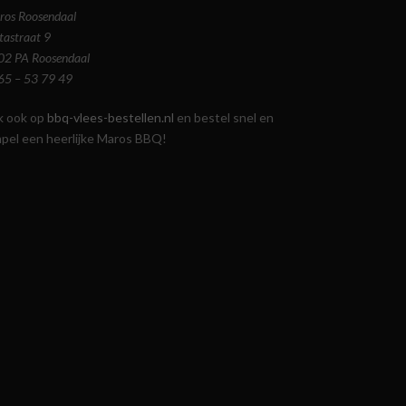
ros Roosendaal
tastraat 9
02 PA Roosendaal
65 – 53 79 49
jk ook op
bbq-vlees-bestellen.nl
en bestel snel en
mpel een heerlijke Maros BBQ!