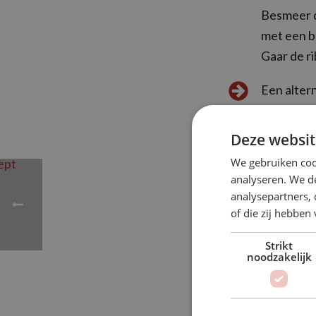
Besmeer d
met een be
Gaar de ri
Een altern
scheiden e
serveren.
Deze websit
We gebruiken coo
Eet smakel
analyseren. We de
analysepartners,
of die zij hebbe
Download als p
Strikt
Bron: BBQ Expe
noodzakelijk
BEKI