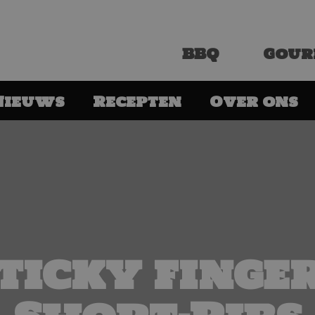
BBQ
Gour
Nieuws
Recepten
Over ons
ticky finge