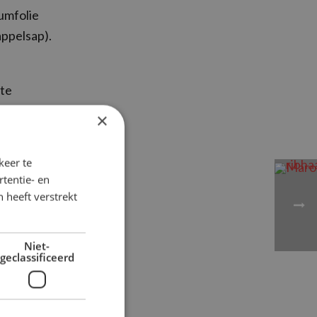
umfolie
appelsap).
 te
t te
×
keer te
tentie- en
 heeft verstrekt
Niet-
geclassificeerd