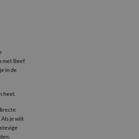
e
b met Beef
je in de
n heel.
directe
Als je wilt
 stevige
aden.