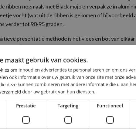
e ribben nogmaals met Black mojo en verpak ze in alumini
etje vocht (wat uit de ribben is gekomen of bijvoorbeeld 
bs verder tot 90-95 graden.
atieve presentatie methode is het vlees en bot van elkaar
n het vlees in dunne plakken te snijden en weer op het bo
e maakt gebruik van cookies.
kies om inhoud en advertenties te personaliseren en om ons ver
ijk
len ook informatie over uw gebruik van onze site met onze adver
 die deze kunnen combineren met andere informatie die u aan hen
n verzameld door uw gebruik van hun diensten.
df
Prestatie
Targeting
Functioneel
rience Center
JK ONZE ACTIES