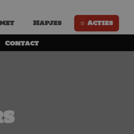
met
Hapjes
Acties
Contact
rs