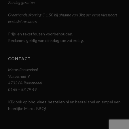
Zondag gesloten
Groothandelskorting € 1,50 bij afname van 3kg per verse vleessoort
exclusief reclames.
Prijs-en tekstfouten voorbehouden.
Reclames geldig van dinsdag t/m zaterdag.
CONTACT
Maros Roosendaal
Voltastraat 9
4702 PA Roosendaal
0165 – 53 79 49
Kijk ook op
bbq-vlees-bestellen.nl
en bestel snel en simpel een
heerlijke Maros BBQ!