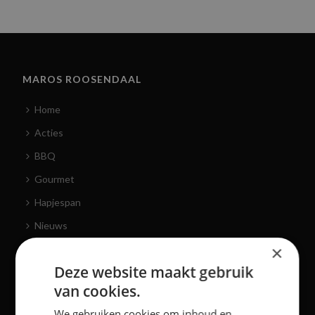
MAROS ROOSENDAAL
Home
Acties
BBQ
Gourmet
Hapjespan
Nieuws
×
Recepten
Deze website maakt gebruik
Over ons
van cookies.
Contact
We gebruiken cookies om inhoud en