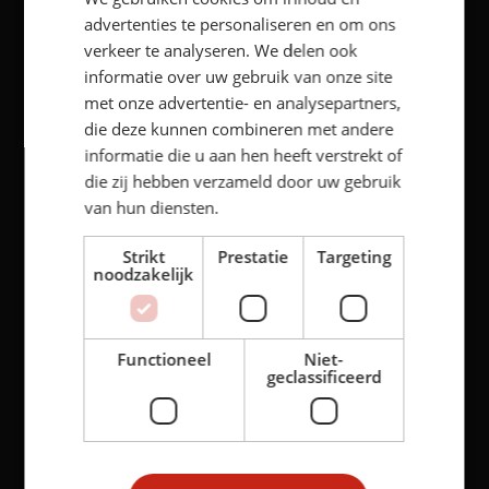
BBQ vlees in Bergen op Zoom
advertenties te personaliseren en om ons
Hapjes bestellen in Bergen op Zoom
verkeer te analyseren. We delen ook
informatie over uw gebruik van onze site
Slager in Bergen op Zoom
met onze advertentie- en analysepartners,
Hapjes bestellen in Etten-Leur
die deze kunnen combineren met andere
Slager Etten-Leur
informatie die u aan hen heeft verstrekt of
die zij hebben verzameld door uw gebruik
Slager Rucphen
van hun diensten.
Slager Oudenbosch
Strikt
Prestatie
Targeting
Slager Wouw
noodzakelijk
Slager Essen
Slager Oud Gastel
Functioneel
Niet-
Slager Bosschenhoofd
geclassificeerd
Slager Heerle
Slager Hoeven
Slager Hoogerheide