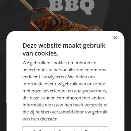
×
Deze website maakt gebruik
van cookies.
We gebruiken cookies om inhoud en
advertenties te personaliseren en om ons
verkeer te analyseren. We delen ook
informatie over uw gebruik van onze site
met onze advertentie- en analysepartners,
Meer info
die deze kunnen combineren met andere
informatie die u aan hen heeft verstrekt of
die zij hebben verzameld door uw gebruik
Een ruime keuze aan smakelijke en verse
van hun diensten.
barbecue producten, supersimpel te bestellen!