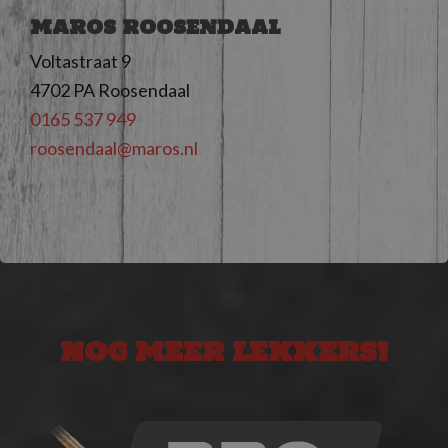
MAROS ROOSENDAAL
Voltastraat 9
4702 PA Roosendaal
0165 537 949
@laadnesoor
ln.soram
NOG MEER LEKKERS!