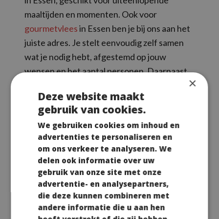
in Essen, geschikt voor uiteenlopende
maaltijden en momenten. Ook voor
gourmetvlees
in Essen ben je bij ons aan het
juiste adres. Je stelt eenvoudig zelf samen
wat je nodig hebt, afgestemd op jouw
wensen en het aantal personen. Daarnaast
×
verzorgen wij verschillende hapjes en
Deze website maakt
schalen voor feestjes en bijeenkomsten.
gebruik van cookies.
Alles wordt vers bereid en overzichtelijk
We gebruiken cookies om inhoud en
geleverd, zodat jij er geen omkijken naar
advertenties te personaliseren en
hebt en direct kunt genieten.
om ons verkeer te analyseren. We
delen ook informatie over uw
gebruik van onze site met onze
BEKIJK ZE HIER
advertentie- en analysepartners,
die deze kunnen combineren met
andere informatie die u aan hen
heeft verstrekt of die zij hebben