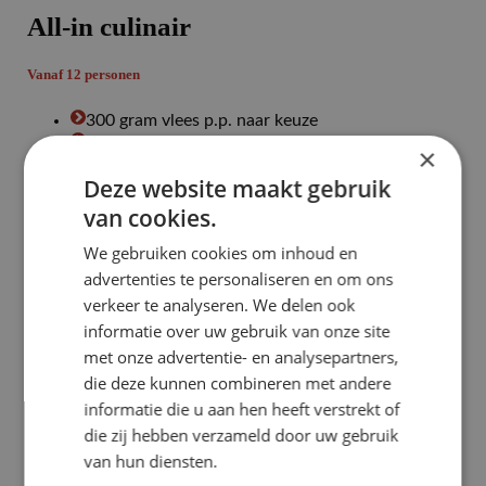
All-in culinair
Vanaf 12 personen
300 gram vlees p.p. naar keuze
Luxe vlees en vis naar keuze
×
Als compleet pakket
Deze website maakt gebruik
Pastasalade
Gratis bezorgd
van cookies.
Wij doen de afwas
We gebruiken cookies om inhoud en
incl. bakplaat (vanaf 15 personen)
advertenties te personaliseren en om ons
Incl. borden en bestek
verkeer te analyseren. We delen ook
informatie over uw gebruik van onze site
met onze advertentie- en analysepartners,
die deze kunnen combineren met andere
Let op:
informatie die u aan hen heeft verstrekt of
Basis en compleet te bestellen vanaf 4 personen.
die zij hebben verzameld door uw gebruik
van hun diensten.
ALL-IN vanaf 12 personen