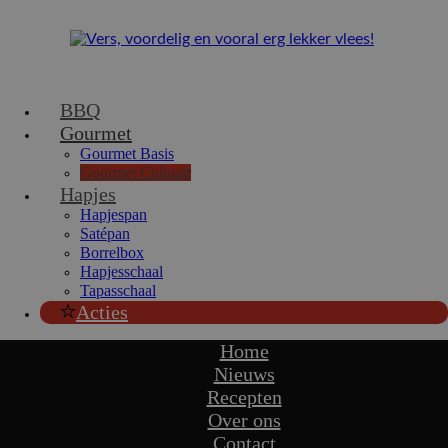
BBQ
Gourmet
Gourmet Basis
Gourmet Culinair
Hapjes
Hapjespan
Satépan
Borrelbox
Hapjesschaal
Tapasschaal
Acties
Home
Nieuws
Recepten
Over ons
Contact