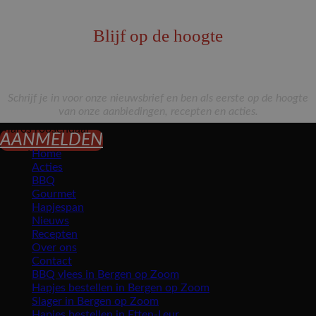
Blijf op de hoogte
Schrijf je in voor onze nieuwsbrief en ben als eerste op de hoogte
van onze aanbiedingen, recepten en acties.
Maros roosendaal
AANMELDEN
Home
Acties
BBQ
Gourmet
Hapjespan
Nieuws
Recepten
Over ons
Contact
BBQ vlees in Bergen op Zoom
Hapjes bestellen in Bergen op Zoom
Slager in Bergen op Zoom
Hapjes bestellen in Etten-Leur