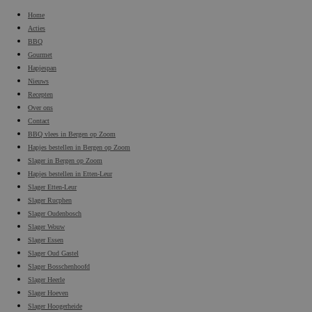
Home
Acties
BBQ
Gourmet
Hapjespan
Nieuws
Recepten
Over ons
Contact
BBQ vlees in Bergen op Zoom
Hapjes bestellen in Bergen op Zoom
Slager in Bergen op Zoom
Hapjes bestellen in Etten-Leur
Slager Etten-Leur
Slager Rucphen
Slager Oudenbosch
Slager Wouw
Slager Essen
Slager Oud Gastel
Slager Bosschenhoofd
Slager Heerle
Slager Hoeven
Slager Hoogerheide