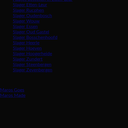
Slager Etten-Leur
Slager Rucphen
Slager Oudenbosch
Slager Wouw
Slager Essen
Slager Oud Gastel
Slager Bosschenhoofd
Slager Heerle
Slager Hoeven
Slager Hoogerheide
Slager Zundert
Slager Steenbergen
Slager Zevenbergen
Vind ons ook in:
Maros Goes
Maros Made
Openingstijden
Maandag gesloten
Dinsdag 8:30 – 17:30 uur
Woensdag 8:30 – 17:30 uur