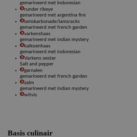
gemarineerd met Indonesian
runder ribeye
gemarineerd met argentina fire
lamskarbonade/lamsracks
gemarineerd met french garden
varkenshaas
gemarineerd met indian mystery
kalkoenhaas
gemarineerd met indonesian
Varkens oester
Salt and pepper
garnalen
gemarineerd met french garden
zalm
gemarineerd met indian mystery
witvis
Basis culinair