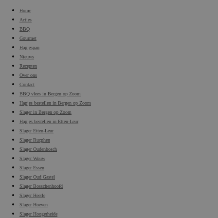
Home
Acties
BBQ
Gourmet
Hapjespan
Nieuws
Recepten
Over ons
Contact
BBQ vlees in Bergen op Zoom
Hapjes bestellen in Bergen op Zoom
Slager in Bergen op Zoom
Hapjes bestellen in Etten-Leur
Slager Etten-Leur
Slager Rucphen
Slager Oudenbosch
Slager Wouw
Slager Essen
Slager Oud Gastel
Slager Bosschenhoofd
Slager Heerle
Slager Hoeven
Slager Hoogerheide