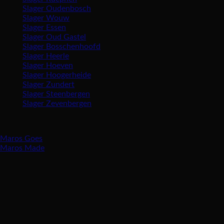
Slager Oudenbosch
Slager Wouw
Slager Essen
Slager Oud Gastel
Slager Bosschenhoofd
Slager Heerle
Slager Hoeven
Slager Hoogerheide
Slager Zundert
Slager Steenbergen
Slager Zevenbergen
Vind ons ook in:
Maros Goes
Maros Made
Openingstijden
Maandag gesloten
Dinsdag 8:30 – 17:30 uur
Woensdag 8:30 – 17:30 uur
Donderdag 8:30 – 17:30 uur
Vrijdag 8:30 – 18:00 uur