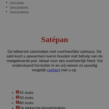
Slager Zundert
Slager Steenbergen
Slager Zevenbergen
Satépan
De lekkerste satestokjes met overheerlijke satésaus. De
saté kunt u opwarmen/warm houden met behulp van de
meegeleverde pan. Ideaal voor een overheerlijk feest. Vul
onderstaand formulier in en wij nemen zo spoedig
mogelijk
contact
met u op.
35 stuks
50 stuks
80 stuks
De lekkerste kipsatéstokjes