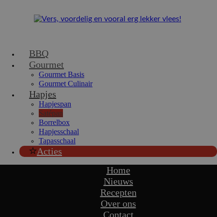
BBQ
Gourmet
Gourmet Basis
Gourmet Culinair
Hapjes
Hapjespan
Satépan
Borrelbox
Hapjesschaal
Tapasschaal
Acties
Home
Nieuws
Recepten
Over ons
Contact