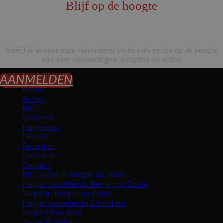
Blijf op de hoogte
Schrijf je in voor onze nieuwsbrief en ben als eerste op de hoogte
van onze aanbiedingen, recepten en acties.
Maros roosendaal
AANMELDEN
Home
Acties
BBQ
Gourmet
Hapjespan
Nieuws
Recepten
Over ons
Contact
BBQ vlees in Bergen op Zoom
Hapjes bestellen in Bergen op Zoom
Slager in Bergen op Zoom
Hapjes bestellen in Etten-Leur
Slager Etten-Leur
Slager Rucphen