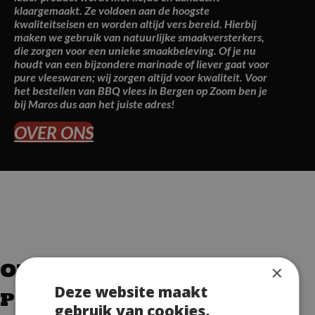
klaargemaakt. Ze voldoen aan de hoogste
kwaliteitseisen en worden altijd vers bereid. Hierbij
maken we gebruik van natuurlijke smaakversterkers,
die zorgen voor een unieke smaakbeleving. Of je nu
houdt van een bijzondere marinade of liever gaat voor
pure vleeswaren; wij zorgen altijd voor kwaliteit. Voor
het bestellen van BBQ vlees in Bergen op Zoom ben je
bij Maros dus aan het juiste adres!
OVER ONS
Onze overheerlijke BBQ
×
Deze website maakt
pakketten in Bergen op
gebruik van cookies.