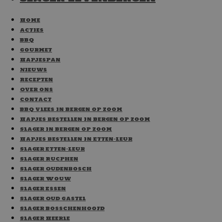
Home
Acties
BBQ
Gourmet
Hapjespan
Nieuws
Recepten
Over ons
Contact
BBQ vlees in Bergen op Zoom
Hapjes bestellen in Bergen op Zoom
Slager in Bergen op Zoom
Hapjes bestellen in Etten-Leur
Slager Etten-Leur
Slager Rucphen
Slager Oudenbosch
Slager Wouw
Slager Essen
Slager Oud Gastel
Slager Bosschenhoofd
Slager Heerle