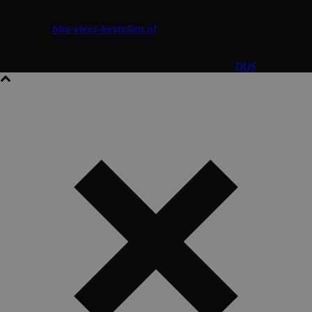
0165 – 53 79 49
Kijk ook op
bbq-vlees-bestellen.nl
en bestel snel en simpel een
heerlijke Maros BBQ!
© Maros Roosendaal. Website design and build by
DUS