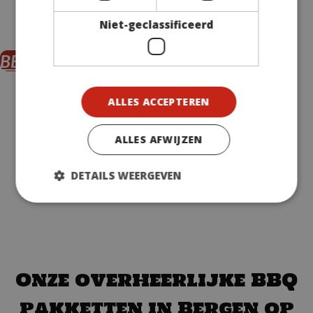
smaakvolle kipkluifjes tot kruidige saté; geen wens is ons
te groot. Neem gerust even contact op voor de
Niet-geclassificeerd
mogelijkheden!
BEKIJK ZE HIER
ALLES ACCEPTEREN
ALLES AFWIJZEN
DETAILS WEERGEVEN
Onze overheerlijke BBQ
pakketten in Bergen op