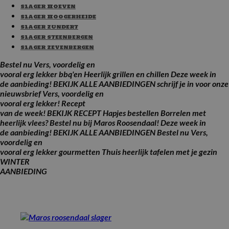
Slager Hoeven
Slager Hoogerheide
Slager Zundert
Slager Steenbergen
Slager Zevenbergen
Bestel nu
Vers, voordelig en
vooral erg lekker bbq'en
Heerlijk grillen en chillen
Deze week in
de aanbieding!
BEKIJK ALLE AANBIEDINGEN
schrijf je in voor onze
nieuwsbrief
Vers, voordelig en
vooral erg lekker!
Recept
van de week!
BEKIJK RECEPT
Hapjes bestellen
Borrelen met
heerlijk vlees?
Bestel nu bij Maros Roosendaal!
Deze week in
de aanbieding!
BEKIJK ALLE AANBIEDINGEN
Bestel nu
Vers,
voordelig en
vooral erg lekker gourmetten
Thuis heerlijk tafelen met je gezin
WINTER
AANBIEDING