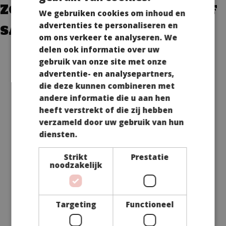
Zoom kun je volledig zelf
We gebruiken cookies om inhoud en
samenstellen
advertenties te personaliseren en
om ons verkeer te analyseren. We
delen ook informatie over uw
gebruik van onze site met onze
advertentie- en analysepartners,
Wist je dat je bij Maros jouw eigen BBQ pakket kan
die deze kunnen combineren met
samenstellen in Bergen op Zoom? Wij bieden namelijk
verschillende opties, waarbij jij zelf kunt kiezen welk vlees
andere informatie die u aan hen
je in het pakket wilt. Denk bijvoorbeeld aan kruidige kip
heeft verstrekt of die zij hebben
sate, smaakvolle worstjes of zachte speklapjes. Of zelfs
verzameld door uw gebruik van hun
aan een mals runderbiefstuk of culinaire lamskarbonade.
diensten.
De keuze is breed! Bovendien zijn we ook vegetarische of
andere dieetwensen niet vergeten; wij bieden immers
verschillende vegetarische opties, halal vleeswaren en
Strikt
Prestatie
zelfs diverse vissoorten. Zo wordt jouw barbecue voor
noodzakelijk
iedere gast een feestje!
Wellicht ook goed om te weten: naast vlees voor op de
barbecue, verzorgen wij ook diverse andere
Targeting
Functioneel
vleesgerechten. Zo kun je bijvoorbeeld ook bij ons terecht
voor overheerlijke gourmetschalen of
hapjespannen
. Van