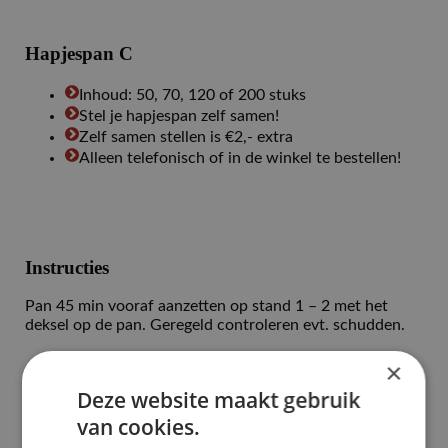
Hapjespan C
Inhoud: 50, 70, 120 of 200 stuks
Stel je hapjespan zelf samen!
Zelf samen stellen is €2,- extra
Alleen telefonisch of in de winkel te bestellen!
Instructies
Pan 45 min vooraf aanzetten op stand 1 – 2 met het
deksel op de pan. Geregeld controleren evt. schudden.
×
Allergie?
Deze website maakt gebruik
van cookies.
Heeft u een allergie? Neem even telefonisch contact op: