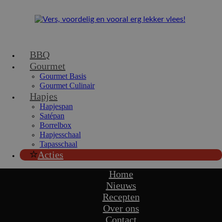
BBQ
Gourmet
Gourmet Basis
Gourmet Culinair
Hapjes
Hapjespan
Satépan
Borrelbox
Hapjesschaal
Tapasschaal
Acties
Home
Nieuws
Recepten
Over ons
Contact