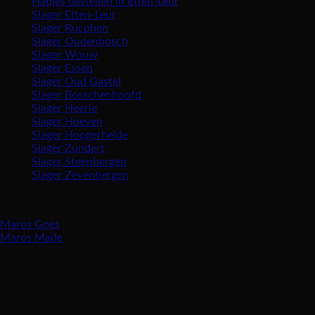
Hapjes bestellen in Etten-Leur
Slager Etten-Leur
Slager Rucphen
Slager Oudenbosch
Slager Wouw
Slager Essen
Slager Oud Gastel
Slager Bosschenhoofd
Slager Heerle
Slager Hoeven
Slager Hoogerheide
Slager Zundert
Slager Steenbergen
Slager Zevenbergen
Vind ons ook in:
Maros Goes
Maros Made
Openingstijden
Maandag gesloten
Dinsdag 8:30 – 17:30 uur
Woensdag 8:30 – 17:30 uur