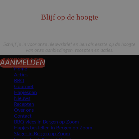
Blijf op de hoogte
Schrijf je in voor onze nieuwsbrief en ben als eerste op de hoogte
van onze aanbiedingen, recepten en acties.
Maros roosendaal
AANMELDEN
Home
Acties
BBQ
Gourmet
Hapjespan
Nieuws
Recepten
Over ons
Contact
BBQ vlees in Bergen op Zoom
Hapjes bestellen in Bergen op Zoom
Slager in Bergen op Zoom