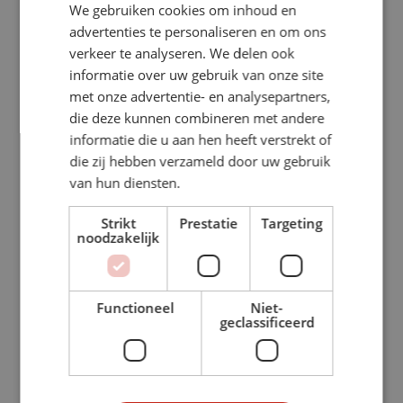
0165 537 949
We gebruiken cookies om inhoud en
advertenties te personaliseren en om ons
verkeer te analyseren. We delen ook
informatie over uw gebruik van onze site
met onze advertentie- en analysepartners,
die deze kunnen combineren met andere
informatie die u aan hen heeft verstrekt of
die zij hebben verzameld door uw gebruik
van hun diensten.
HAPJESPANNEN
Strikt
Prestatie
Targeting
noodzakelijk
Helaas kunt u geen hapjespannen meer bestellen via
onze website!
Functioneel
Niet-
BESTELLINGEN OUD & NIEUW
geclassificeerd
– Bestellen kan tot 28 december
– Bestellingen ophalen kan tot 31 december