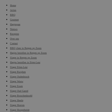
Home
Acties
BBQ
Gourmet
Hapjespan
Nieuws
Recepten
Over ons
Contact
BBQ vlees in Bergen op Zoom
Hapjes bestellen in Bergen op Zoom
Slager in Bergen op Zoom
Hapjes bestellen in Etten-Leur
Slager Etten-Leur
Slager Rucphen
Slager Oudenbosch
Slager Wouw
Slager Essen
Slager Oud Gastel
Slager Bosschenhoofd
Slager Heerle
Slager Hoeven
Slager Hoogerheide