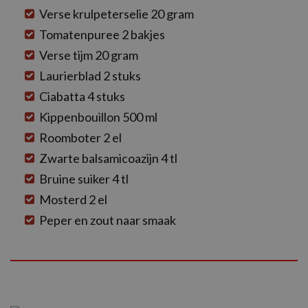
Verse krulpeterselie 20 gram
Tomatenpuree 2 bakjes
Verse tijm 20 gram
Laurierblad 2 stuks
Ciabatta 4 stuks
Kippenbouillon 500 ml
Roomboter 2 el
Zwarte balsamicoazijn 4 tl
Bruine suiker 4 tl
Mosterd 2 el
Peper en zout naar smaak