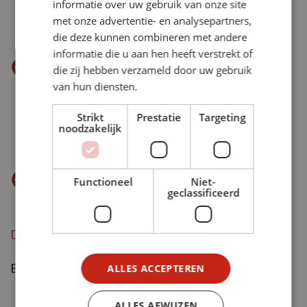
informatie over uw gebruik van onze site
voor op 200 graden en bak de ciabatta 4-5
met onze advertentie- en analysepartners,
min.
die deze kunnen combineren met andere
informatie die u aan hen heeft verstrekt of
Haal de takjes krulpeterselie, de tijm en het
die zij hebben verzameld door uw gebruik
laurierblad uit de pan. Serveer de kip met de
van hun diensten.
groenten, de saus, en garneer met de
Strikt
Prestatie
Targeting
fijngesneden blaadjes krulpeterselie. Serveer
noodzakelijk
met de ciabatta.
Eet smakelijk
Functioneel
Niet-
geclassificeerd
Download als pdf
Bron: HelloFresh
ALLES ACCEPTEREN
ALLES AFWIJZEN