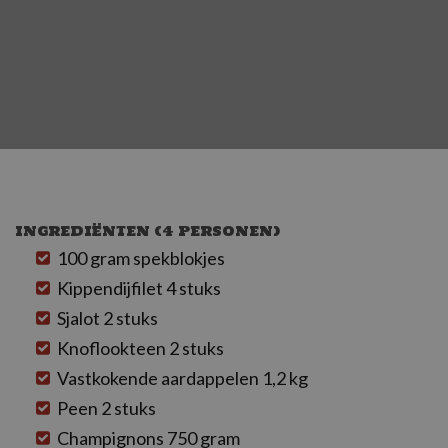
INGREDIËNTEN (4 PERSONEN)
100 gram spekblokjes
Kippendijfilet 4 stuks
Sjalot 2 stuks
Knoflookteen 2 stuks
Vastkokende aardappelen 1,2 kg
Peen 2 stuks
Champignons 750 gram