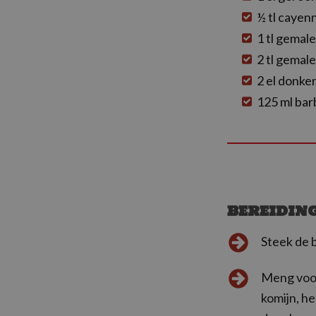
½ tl caye
1 tl gemal
2 tl gemal
2 el donke
125 ml ba
BEREIDIN
Steek de 
Meng voor
komijn, h