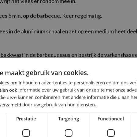
wrijf het vlees er rondom mee in.
lees 5 min. op de barbecue. Keer regelmatig.
lees in de aluminium schaal en zet op een medium heet dee
.
bakkwast in de barbecuesaus en bestrijk de varkenshaas
al dit gedurende 20 min. elke 3-4 min., tot de varkenshaas
e maakt gebruik van cookies.
kies om inhoud en advertenties te personaliseren en om ons ver
lees van de barbecue en laat 5 min. rusten. Snijd in plakk
len ook informatie over uw gebruik van onze site met onze adver
 die deze kunnen combineren met andere informatie die u aan hen
n verzameld door uw gebruik van hun diensten.
ijk!
Prestatie
Targeting
Functioneel
n