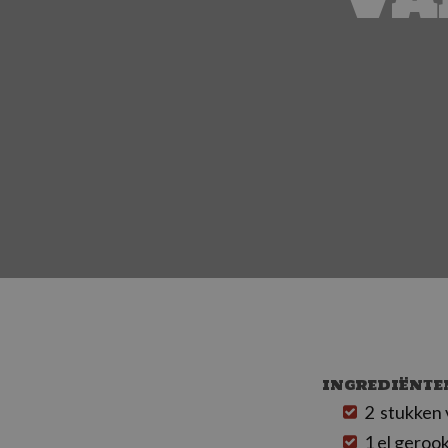
INGREDIËNTE
2 stukken
1 el geroo