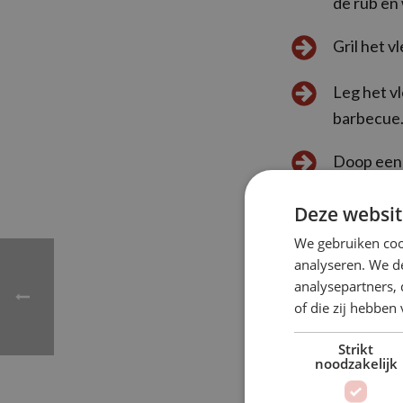
de rub en 
Gril het v
Leg het v
barbecue
Doop een 
mee. Herha
Deze websit
is.
We gebruiken coo
Neem het v
analyseren. We de
serveer.
analysepartners,
of die zij hebbe
Eet smakel
Strikt
noodzakelijk
Bron: Albert Heij