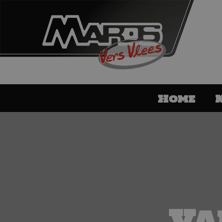
Home
Va