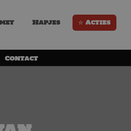
met
Hapjes
Acties
Contact
van