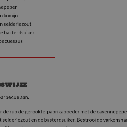
nnepeper
en komijn
en selderiezout
re basterdsuiker
rbecuesaus
GSWIJZE
barbecue aan.
 de rub de gerookte-paprikapoeder met de cayennepepe
et selderiezout en de basterdsuiker. Bestrooi de varkensha