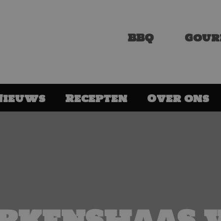
BBQ
Gour
Nieuws
Recepten
Over ons
rkenshaas 