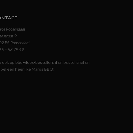
ONTACT
ros Roosendaal
tastraat 9
02 PA Roosendaal
65 – 53 79 49
jk ook op
bbq-vlees-bestellen.nl
en bestel snel en
mpel een heerlijke Maros BBQ!