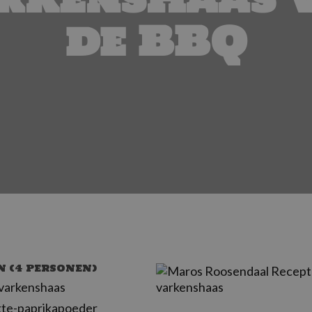
de BBQ
N (4 PERSONEN)
 varkenshaas
kte-paprikapoeder