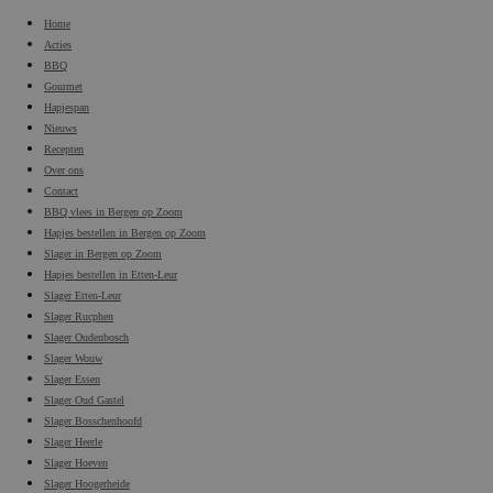
Home
Acties
BBQ
Gourmet
Hapjespan
Nieuws
Recepten
Over ons
Contact
BBQ vlees in Bergen op Zoom
Hapjes bestellen in Bergen op Zoom
Slager in Bergen op Zoom
Hapjes bestellen in Etten-Leur
Slager Etten-Leur
Slager Rucphen
Slager Oudenbosch
Slager Wouw
Slager Essen
Slager Oud Gastel
Slager Bosschenhoofd
Slager Heerle
Slager Hoeven
Slager Hoogerheide