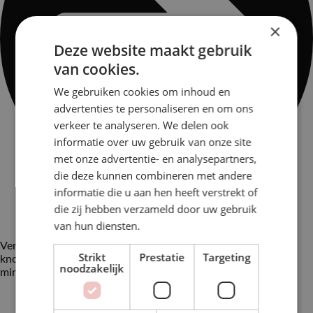
×
Deze website maakt gebruik
van cookies.
We gebruiken cookies om inhoud en
advertenties te personaliseren en om ons
verkeer te analyseren. We delen ook
informatie over uw gebruik van onze site
met onze advertentie- en analysepartners,
die deze kunnen combineren met andere
informatie die u aan hen heeft verstrekt of
die zij hebben verzameld door uw gebruik
van hun diensten.
Verhit de helft van de olie in een wok en bak de gember,
Strikt
Prestatie
Targeting
knoflook, het witte gedeelte van de bosui en de spruitjes 10
noodzakelijk
min. op hoog vuur. Voeg toe aan de noedels.