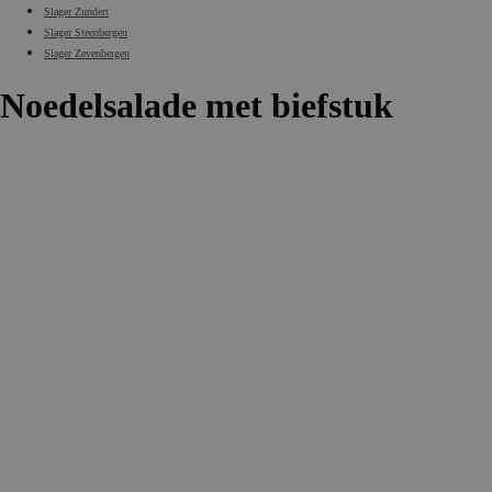
Slager Zundert
Slager Steenbergen
Slager Zevenbergen
Noedelsalade met biefstuk