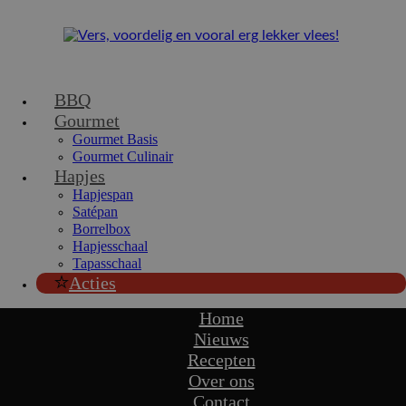
BBQ
Gourmet
Gourmet Basis
Gourmet Culinair
Hapjes
Hapjespan
Satépan
Borrelbox
Hapjesschaal
Tapasschaal
Acties
Home
Nieuws
Recepten
Over ons
Contact