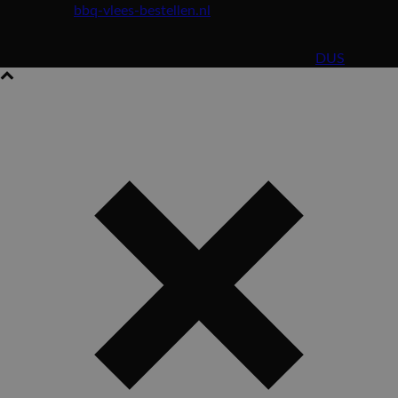
Kijk ook op
bbq-vlees-bestellen.nl
en bestel snel en simpel een
heerlijke Maros BBQ!
© Maros Roosendaal. Website design and build by
DUS