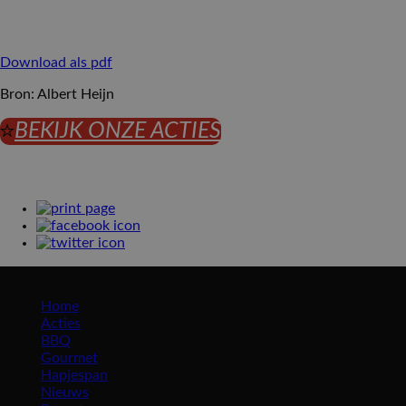
Download als pdf
Bron: Albert Heijn
BEKIJK ONZE ACTIES
Maros roosendaal
Home
Acties
BBQ
Gourmet
Hapjespan
Nieuws