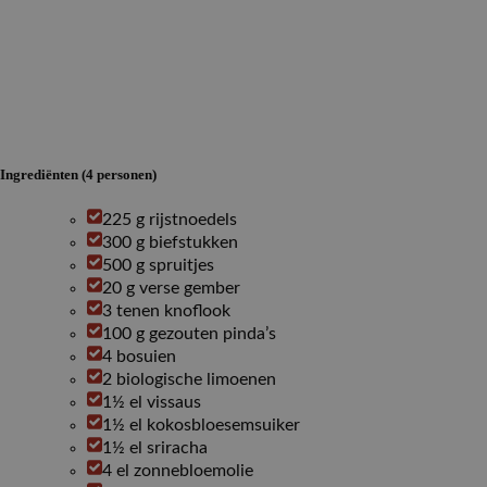
Ingrediënten (4 personen)
225 g rijstnoedels
300 g biefstukken
500 g spruitjes
20 g verse gember
3 tenen knoflook
100 g gezouten pinda’s
4 bosuien
2 biologische limoenen
1½ el vissaus
1½ el kokosbloesemsuiker
1½ el sriracha
4 el zonnebloemolie