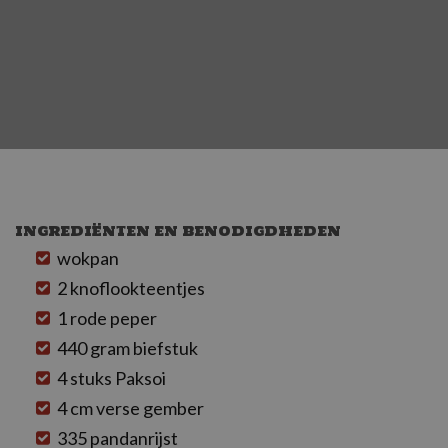
INGREDIËNTEN EN BENODIGDHEDEN
wokpan
2 knoflookteentjes
1 rode peper
440 gram biefstuk
4 stuks Paksoi
4 cm verse gember
335 pandanrijst