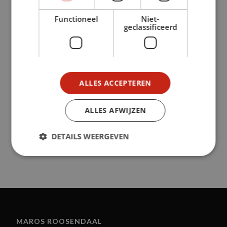
BEKIJK ONZE ACTIES
Functioneel
Niet-
geclassificeerd
ALLES ACCEPTEREN
ALLES AFWIJZEN
DETAILS WEERGEVEN
MAROS ROOSENDAAL