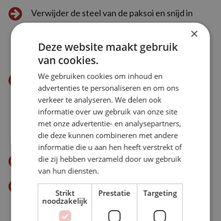
Verwijder de steel van de paksoi en snijd in
repen. Verhit de zonnebloemolie in een wok
×
of hapjespan op middelhoog vuur en bak het
Deze website maakt gebruik
witte deel van de paksoi 4 – 5 minuten.
van cookies.
We gebruiken cookies om inhoud en
Voeg de biefstukpuntjes mét alle dressing toe
advertenties te personaliseren en om ons
aan de paksoi en roerbak 3– 4 minuten (let op:
verkeer te analyseren. We delen ook
de puntjes zijn klein en zijn heel snel gaar).
informatie over uw gebruik van onze site
Voeg de groene bladeren van de paksoi in de
met onze advertentie- en analysepartners,
die deze kunnen combineren met andere
laatste minuut toe.
informatie die u aan hen heeft verstrekt of
die zij hebben verzameld door uw gebruik
Eet smakelijk!
van hun diensten.
Download PDF
Strikt
Prestatie
Targeting
noodzakelijk