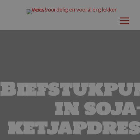
Biefstukpu
in soja
ketjapdres