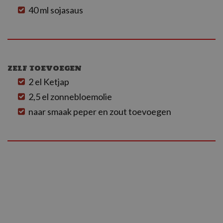
40 ml sojasaus
ZELF TOEVOEGEN
2 el Ketjap
2,5 el zonnebloemolie
naar smaak peper en zout toevoegen