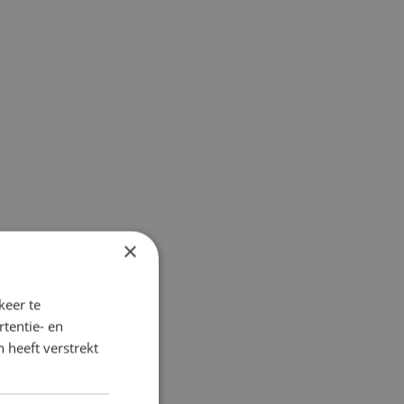
×
keer te
tentie- en
 heeft verstrekt