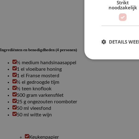
Strikt
noodzakelijk
DETAILS WE
Ingrediënten en benodigdheden (4 personen)
½ medium handsinaasappel
1 el vloeibare honing
1 el Franse mosterd
½ el gedroogde tijm
½ teen knoflook
500 gram varkensfilet
25 g ongezouten roomboter
50 ml vleesfond
50 ml witte wijn
Keukenpapier