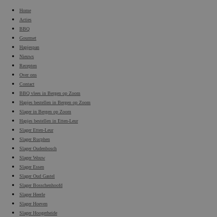
Home
Acties
BBQ
Gourmet
Hapjespan
Nieuws
Recepten
Over ons
Contact
BBQ vlees in Bergen op Zoom
Hapjes bestellen in Bergen op Zoom
Slager in Bergen op Zoom
Hapjes bestellen in Etten-Leur
Slager Etten-Leur
Slager Rucphen
Slager Oudenbosch
Slager Wouw
Slager Essen
Slager Oud Gastel
Slager Bosschenhoofd
Slager Heerle
Slager Hoeven
Slager Hoogerheide