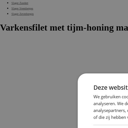
Slager Zundert
Slager Steenbergen
Slager Zevenbergen
Varkensfilet met tijm-honing m
Deze websit
We gebruiken coo
analyseren. We de
analysepartners,
of die zij hebbe