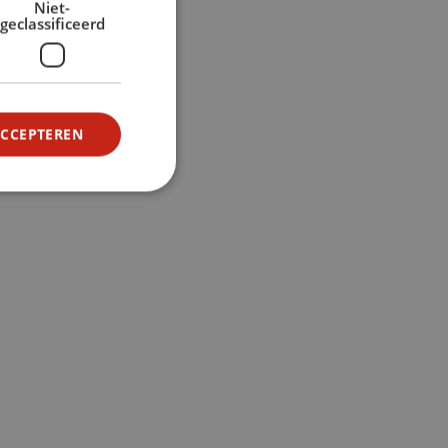
Niet-
geclassificeerd
ACCEPTEREN