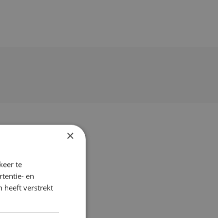
×
keer te
tentie- en
 heeft verstrekt