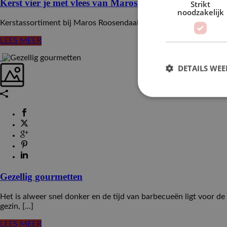
Kerst vier je met vlees van Maros Roosendaal
Strikt
noodzakelijk
Kerstassortiment bij Maros Roosendaal Op zoek naar een onvergete
LEES MEER
DETAILS WE
Gezellig gourmetten
Het is alweer snel donker en de tijd van barbecueën ligt voor 
gezin, [...]
LEES MEER