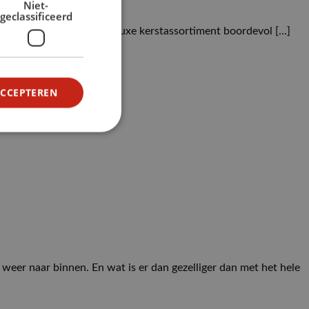
Niet-
geclassificeerd
 jaar een uitgebreid en luxe kerstassortiment boordevol [...]
ACCEPTEREN
weer naar binnen. En wat is er dan gezelliger dan met het hele