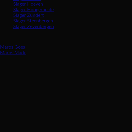
Slager Hoeven
Slager Hoogerheide
Slager Zundert
Slager Steenbergen
Slager Zevenbergen
Vind ons ook in:
Maros Goes
Maros Made
Openingstijden
Maandag gesloten
Dinsdag 8:30 – 17:30 uur
Woensdag 8:30 – 17:30 uur
Donderdag 8:30 – 17:30 uur
Vrijdag 8:30 – 18:00 uur
Zaterdag 8:00 – 16:00 uur
Zondag gesloten
Groothandelskorting € 1,50 bij afname van 3kg per verse vleessoort
Prijs-en tekstfouten voorbehouden.