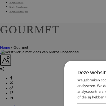
Slager Zundert
Slager Steenbergen
Slager Zevenbergen
GOURMET
Home
»
Gourmet
Deze websit
We gebruiken coo
analyseren. We de
analysepartners,
of die zij hebbe