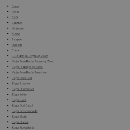
Home
Acties
BBQ
Gourmet
Hapjespan
Nieuws
Recepten
Over ons
Contact
BBQ vlees in Bergen op Zoom
Hapjes bestellen in Bergen op Zoom
Slager in Bergen op Zoom
Hapjes bestellen in Etten-Leur
Slager Etten-Leur
Slager Rucphen
Slager Oudenbosch
Slager Wouw
Slager Essen
Slager Oud Gastel
Slager Bosschenhoofd
Slager Heerle
Slager Hoeven
Slager Hoogerheide