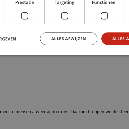
Prestatie
Targeting
Functioneel
lijk kerstdiner? Bij Slagerij Maros in Roosendaal vind je ook dit
ERGEVEN
ALLES AFWIJZEN
ALLES 
de meeste mensen alweer achter ons. Daarom brengen we de sfeer 