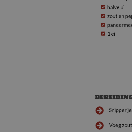
halve ui
zout en pe
paneerme
1 ei
BEREIDIN
Snipper je
Voeg zout