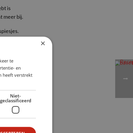
bt is
t meer bij.
spiesjes.
×
 zodat je
keer te
tentie- en
 heeft verstrekt
Niet-
geclassificeerd