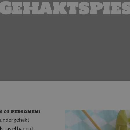
Gehaktspie
N (4 PERSONEN)
rundergehakt
ls ras el hanout