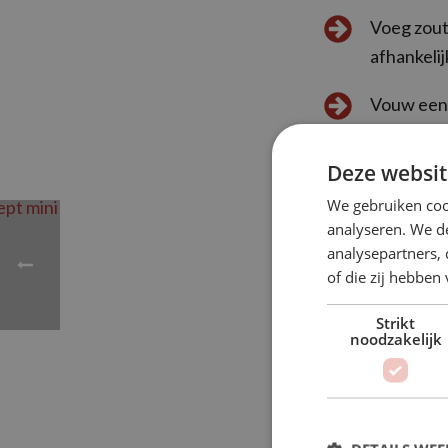
Voeg zout
afhankelij
Vouw een k
Gril ze op
Deze websit
gehaktspie
We gebruiken coo
analyseren. We de
Eet smakel
analysepartners,
Bron: Lekker en S
of die zij hebbe
Strikt
noodzakelijk
BEKI