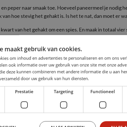
 en peper naar smaak toe. Hoeveel paneermeel je nodig he
k van hoe stevig het gehakt is. Is het te nat, dan moet er wa
wart van het gehakt om een spies. En maak in totaal vier 
 de barbecue in ongeveer 8 minuten gaar en draai geregeld,
e maakt gebruik van cookies.
s overal gelijkmatig gaart
kies om inhoud en advertenties te personaliseren en om ons ver
len ook informatie over uw gebruik van onze site met onze adver
ijk!
 die deze kunnen combineren met andere informatie die u aan hen
impel
n verzameld door uw gebruik van hun diensten.
Prestatie
Targeting
Functioneel
JK ONZE ACTIES