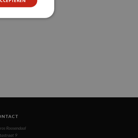
ACCEPTEREN
ONTACT
ros Roosendaal
tastraat 9