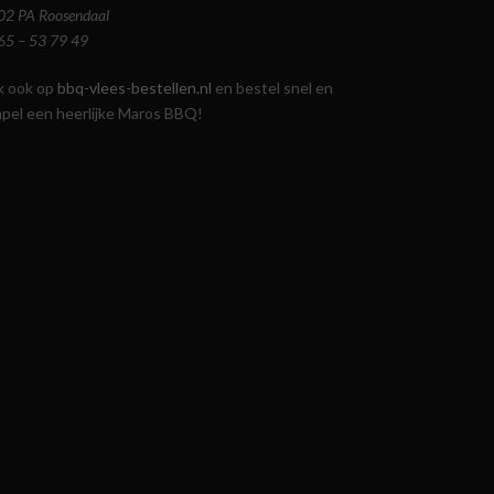
02 PA Roosendaal
65 – 53 79 49
jk ook op
bbq-vlees-bestellen.nl
en bestel snel en
mpel een heerlijke Maros BBQ!