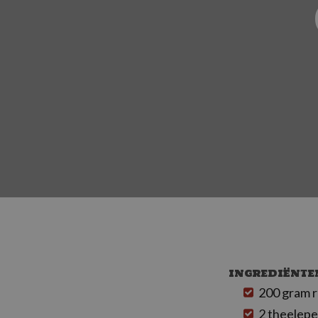
INGREDIËNTE
200 gram 
2 theelepe