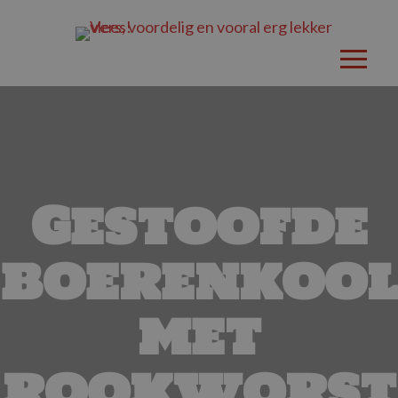
Gestoofde
boerenkool
met
rookworst