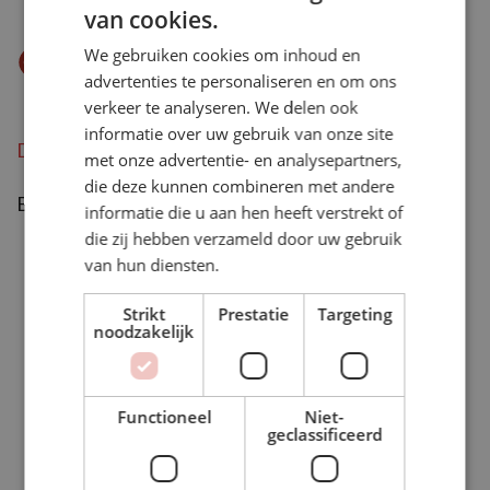
verdeel over de stoof.
van cookies.
We gebruiken cookies om inhoud en
Eet smakelijk
advertenties te personaliseren en om ons
verkeer te analyseren. We delen ook
informatie over uw gebruik van onze site
Download als pdf
met onze advertentie- en analysepartners,
die deze kunnen combineren met andere
Bron: Albert Heijn
informatie die u aan hen heeft verstrekt of
die zij hebben verzameld door uw gebruik
van hun diensten.
BEKIJK ONZE ACTIES
Strikt
Prestatie
Targeting
noodzakelijk
Functioneel
Niet-
geclassificeerd