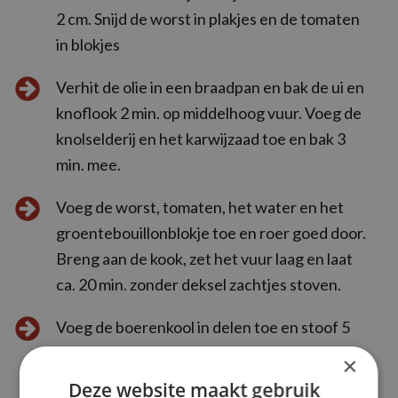
2 cm. Snijd de worst in plakjes en de tomaten
in blokjes
Verhit de olie in een braadpan en bak de ui en
knoflook 2 min. op middelhoog vuur. Voeg de
knolselderij en het karwijzaad toe en bak 3
min. mee.
Voeg de worst, tomaten, het water en het
groentebouillonblokje toe en roer goed door.
Breng aan de kook, zet het vuur laag en laat
ca. 20 min. zonder deksel zachtjes stoven.
Voeg de boerenkool in delen toe en stoof 5
min. Breng op smaak met de chilivlokken en
×
eventueel zout. Snijd de peterselie fijn en
Deze website maakt gebruik