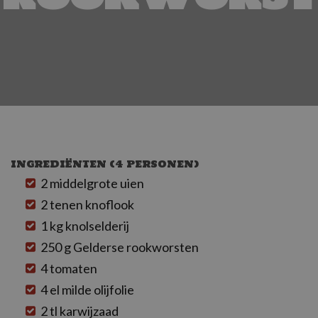
INGREDIËNTEN (4 PERSONEN)
2 middelgrote uien
2 tenen knoflook
1 kg knolselderij
250 g Gelderse rookworsten
4 tomaten
4 el milde olijfolie
2 tl karwijzaad