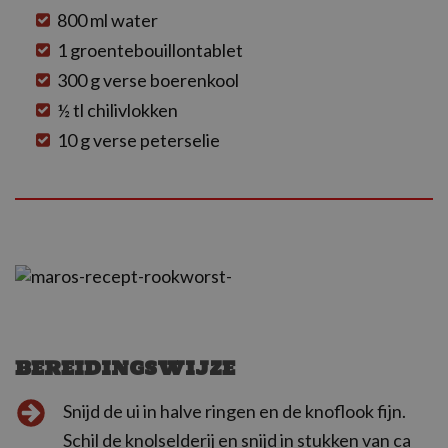
800 ml water
1 groentebouillontablet
300 g verse boerenkool
½ tl chilivlokken
10 g verse peterselie
BEREIDINGSWIJZE
Snijd de ui in halve ringen en de knoflook fijn.
Schil de knolselderij en snijd in stukken van ca