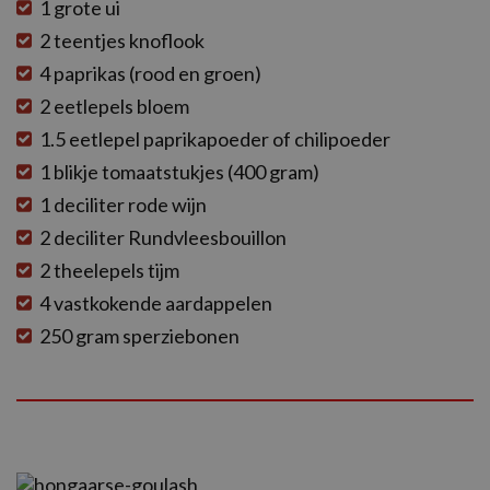
1 grote ui
2 teentjes knoflook
4 paprikas (rood en groen)
2 eetlepels bloem
1.5 eetlepel paprikapoeder of chilipoeder
1 blikje tomaatstukjes (400 gram)
1 deciliter rode wijn
2 deciliter Rundvleesbouillon
2 theelepels tijm
4 vastkokende aardappelen
250 gram sperziebonen