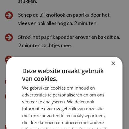
stukken.
Schep de ui, knoflook en paprika door het
vlees en bak alles nog ca. 2 minuten.
Strooi het paprikapoeder erover en bak dit ca.
2 minuten zachtjes mee.
Schenk de gezeefde tomaten, de wijn en de
×
bouillon langs de rand van de pan bij het vlees.
Deze website maakt gebruik
van cookies.
Voeg de tijm toe.
We gebruiken cookies om inhoud en
advertenties te personaliseren en om ons
Breng het geheel aan de kook en laat de
verkeer te analyseren. We delen ook
goulash afgedekt ca. 2 uur heel zachtjes (op
informatie over uw gebruik van onze site
een vlamverdeler) sudderen.
met onze advertentie- en analysepartners,
die deze kunnen combineren met andere
Schil de aardappelen en snijd ze in kleine