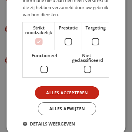
informatie die u aan hen heeft verstrekt of
blokjes. Haal de sperziebonen af en snijd ze in
die zij hebben verzameld door uw gebruik
drieën.
van hun diensten.
Strikt
Prestatie
Targeting
Schep de aardappelblokjes en sperziebonen
noodzakelijk
door de goulash en smoor het gerecht in nog
ca. 45 minuten zachtjes gaar.
Functioneel
Niet-
Eet smakelijk
geclassificeerd
BEKIJK ONZE ACTIES
ALLES ACCEPTEREN
ALLES AFWIJZEN
DETAILS WEERGEVEN