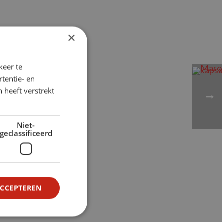
×
keer te
tentie- en
 heeft verstrekt
Niet-
geclassificeerd
ACCEPTEREN