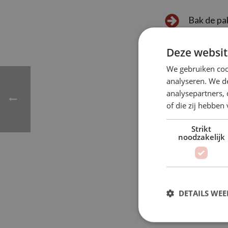
Bak de pak
Schep de r
Deze websit
We gebruiken coo
Eet smakel
analyseren. We de
analysepartners,
of die zij hebbe
BEKI
Strikt
noodzakelijk
DETAILS WE