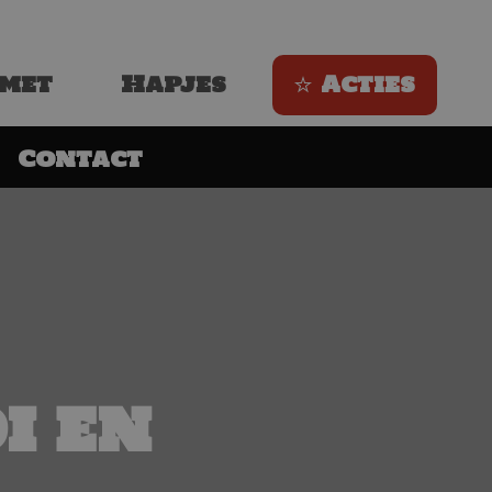
met
Hapjes
Acties
Contact
i en