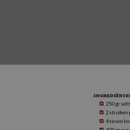
INGREDIËNTE
250 gr witt
2 struiken
4 tenen kn
400 gr ru