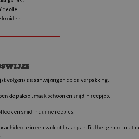
hideolie
e kruiden
GSWIJZE
jst volgens de aanwijzingen op de verpakking.
en de paksoi, maak schoon en snijd in reepjes.
flook en snijd in dunne reepjes.
 arachideolie in een wok of braadpan. Rul het gehakt met d
n.