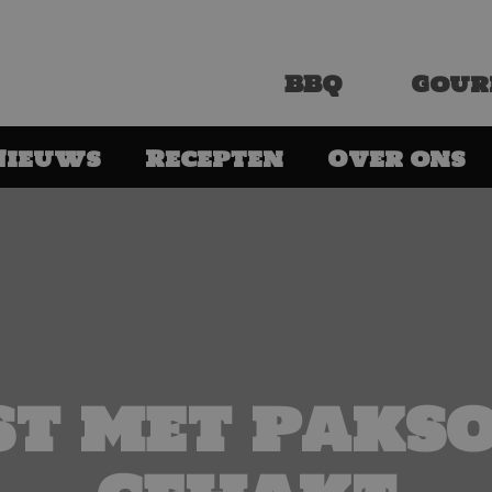
BBQ
Gour
Nieuws
Recepten
Over ons
st met pakso