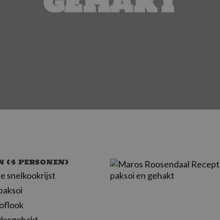
gehakt
N (4 PERSONEN)
e snelkookrijst
 paksoi
oflook
ndergehakt