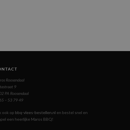
ONTACT
ros Roosendaal
tastraat 9
02 PA Roosendaal
65 – 53 79 49
jk ook op
bbq-vlees-bestellen.nl
en bestel snel en
mpel een heerlijke Maros BBQ!