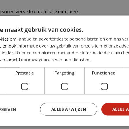
soi en verse kruiden ca. 3 min. mee.
ijst erdoor.
e maakt gebruik van cookies.
kies om inhoud en advertenties te personaliseren en om ons ver
ijk
len ook informatie over uw gebruik van onze site met onze adver
 die deze kunnen combineren met andere informatie die u aan hen
n verzameld door uw gebruik van hun diensten.
JK ONZE ACTIES
Prestatie
Targeting
Functioneel
ERGEVEN
ALLES AFWIJZEN
ALLES 