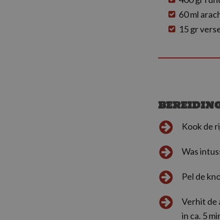
60 ml arac
15 gr vers
BEREIDIN
Kook de ri
Was intuss
Pel de kno
Verhit de
in ca. 5 mi