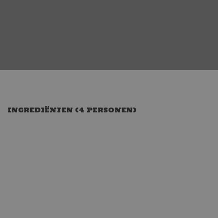
INGREDIËNTEN (4 PERSONEN)
konijn (in stukken)
1 fles bruin bier (bv: Westmalle, 33 cl)
200 gr spekblokjes
2 uien
100 gr rozijnen (geweld)
2 el bloem
2 tl mosterd (grove)