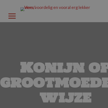
Konijn o
grootmoed
wijze