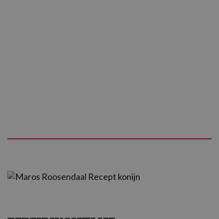
2 takjes tijm
2 laurierblaadjes
suiker
4 kruidnagels
2 tl kaneel
1 tl nootmuskaat
boter
peper en zout