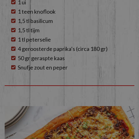
1 ui
1 teen knoflook
1,5 tl basilicum
1,5 tl tijm
1 tl peterselie
4 geroosterde paprika’s (circa 180 gr)
50 gr geraspte kaas
Snufje zout en peper