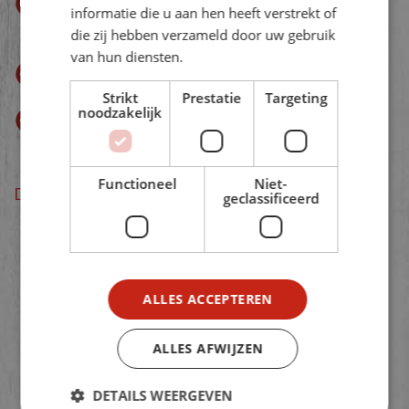
Zet de plaattaart met gehakt ongeveer 25
informatie die u aan hen heeft verstrekt of
minuten in de oven.
die zij hebben verzameld door uw gebruik
van hun diensten.
Eet smakelijk
Strikt
Prestatie
Targeting
noodzakelijk
Tip: ook lekker met bijvoorbeeld courgette.
Functioneel
Niet-
Download als pdf
geclassificeerd
BEKIJK ONZE ACTIES
ALLES ACCEPTEREN
ALLES AFWIJZEN
DETAILS WEERGEVEN