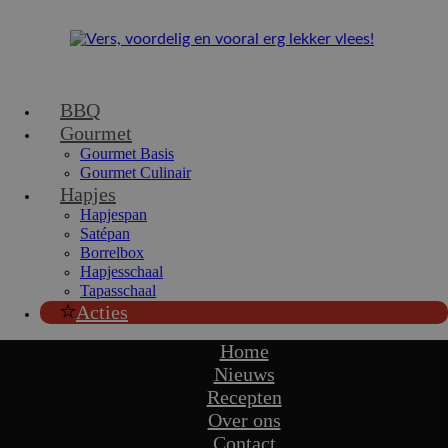
BBQ
Gourmet
Gourmet Basis
Gourmet Culinair
Hapjes
Hapjespan
Satépan
Borrelbox
Hapjesschaal
Tapasschaal
Acties
Home
Nieuws
Recepten
Over ons
Contact