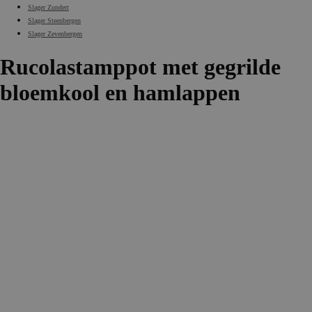
Slager Zundert
Slager Steenbergen
Slager Zevenbergen
Rucolastamppot met gegrilde
bloemkool en hamlappen