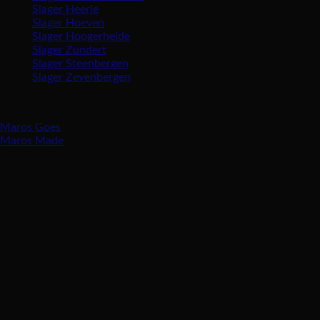
Slager Heerle
Slager Hoeven
Slager Hoogerheide
Slager Zundert
Slager Steenbergen
Slager Zevenbergen
Vind ons ook in:
Maros Goes
Maros Made
Openingstijden
Maandag gesloten
Dinsdag 8:30 – 17:30 uur
Woensdag 8:30 – 17:30 uur
Donderdag 8:30 – 17:30 uur
Vrijdag 8:30 – 18:00 uur
Zaterdag 8:00 – 16:00 uur
Zondag gesloten
Groothandelskorting € 1,50 bij afname van 3kg per verse vleessoort
exclusief reclames.