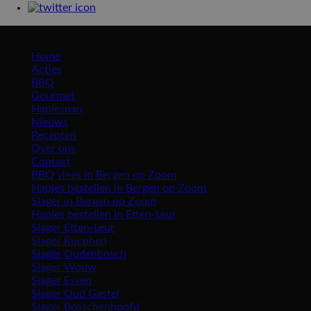
Maros roosendaal
Home
Acties
BBQ
Gourmet
Hapjespan
Nieuws
Recepten
Over ons
Contact
BBQ vlees in Bergen op Zoom
Hapjes bestellen in Bergen op Zoom
Slager in Bergen op Zoom
Hapjes bestellen in Etten-Leur
Slager Etten-Leur
Slager Rucphen
Slager Oudenbosch
Slager Wouw
Slager Essen
Slager Oud Gastel
Slager Bosschenhoofd