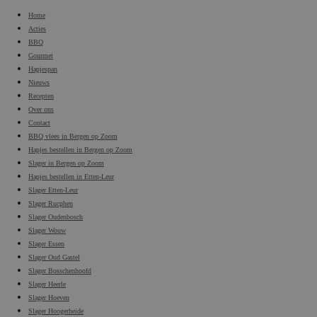
Home
Acties
BBQ
Gourmet
Hapjespan
Nieuws
Recepten
Over ons
Contact
BBQ vlees in Bergen op Zoom
Hapjes bestellen in Bergen op Zoom
Slager in Bergen op Zoom
Hapjes bestellen in Etten-Leur
Slager Etten-Leur
Slager Rucphen
Slager Oudenbosch
Slager Wouw
Slager Essen
Slager Oud Gastel
Slager Bosschenhoofd
Slager Heerle
Slager Hoeven
Slager Hoogerheide