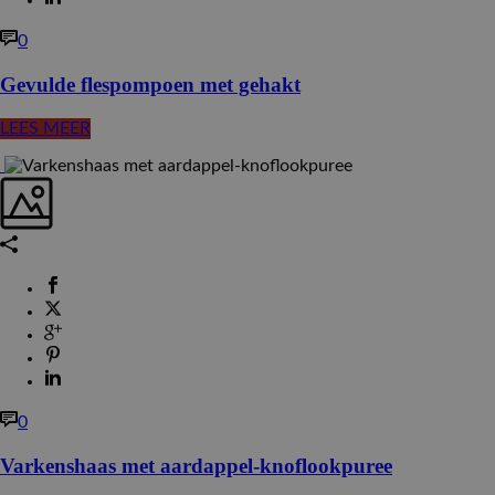
0
Gevulde flespompoen met gehakt
LEES MEER
0
Varkenshaas met aardappel-knoflookpuree