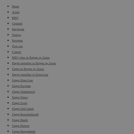
Home
Acties
BBQ
Gourmet
Hapjespan
Nieuws
Recepten
Over ons
Contact
BBQ vlees in Bergen op Zoom
Hapjes bestellen in Bergen op Zoom
Slager in Bergen op Zoom
Hapjes bestellen in Etten-Leur
Slager Etten-Leur
Slager Rucphen
Slager Oudenbosch
Slager Wouw
Slager Essen
Slager Oud Gastel
Slager Bosschenhoofd
Slager Heerle
Slager Hoeven
Slager Hoogerheide