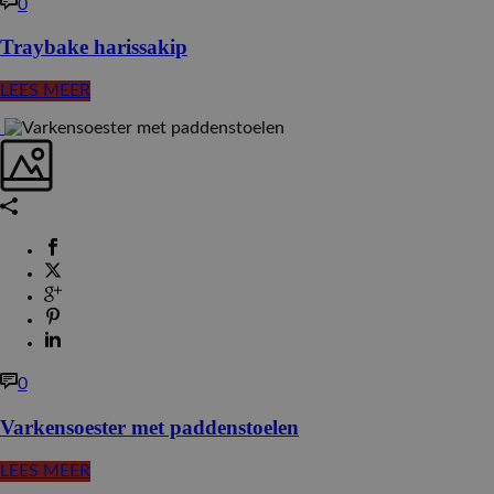
0
Traybake harissakip
LEES MEER
0
Varkensoester met paddenstoelen
LEES MEER