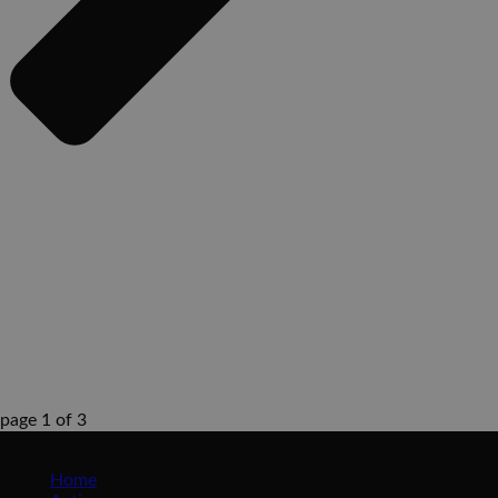
page
1
of
3
Maros roosendaal
Home