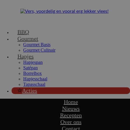
BBQ
Gourmet
Gourmet Basis
Gourmet Culinair
Hapjes
Hapjespan
Satépan
Borrelbox
Hapjesschaal
Tapasschaal
Acties
Home
Nieuws
Recepten
Over ons
Contact